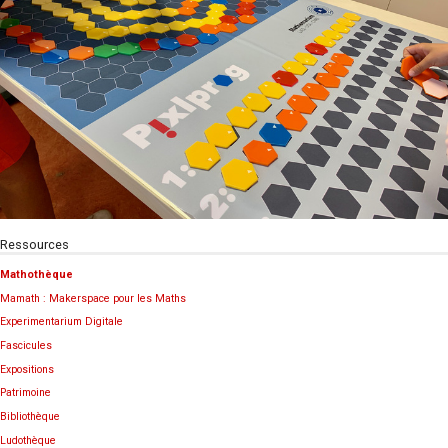
Ressources
Mathothèque
Mamath : Makerspace pour les Maths
Experimentarium Digitale
Fascicules
Expositions
Patrimoine
Bibliothèque
Ludothèque