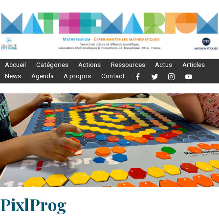
Accueil
Catégories
Actions
Ressources
Actus
Articles
News
Agenda
A propos
Contact
PixlProg