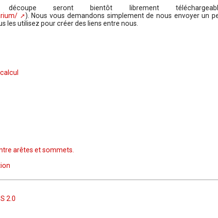
upe seront bientôt librement téléchargeabl
arium/
). Nous vous demandons simplement de nous envoyer un pe
s les utilisez pour créer des liens entre nous.
calcul
ntre arêtes et sommets.
tion
S 2.0