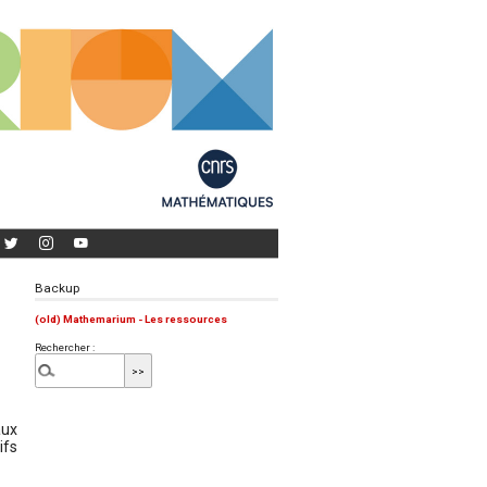
Backup
(old) Mathemarium - Les ressources
Rechercher :
aux
ifs