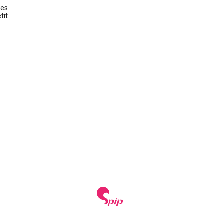
es
tit