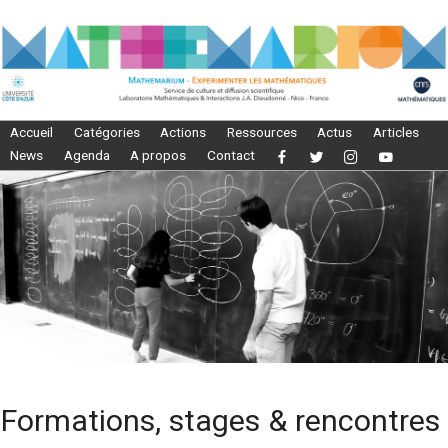
Accueil
Catégories
Actions
Ressources
Actus
Articles
News
Agenda
A propos
Contact
Formations, stages & rencontres