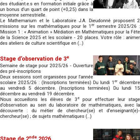
des étudiant.e.s en formation initiale grâce à
un bonus d’un quart de point (+0,25) dans la
moyenne semestrielle.
Le Mathemarium et le Laboratoire J.A. Dieudonné proposent 2
er
missions sur les mathématiques pour le 1
semestre 2025/26 
Mission 1 : « Animation » Médiation en Mathématiques pour la Fête
de la Science 2025 et les scolaire - 20 places. Votre rôle : animer
des ateliers de culture scientifique en (…)
e
Stage d’observation de 3
Semaine de stage pour 2025/26 - Ouverture
des pré-inscriptions
Deux sessions sont organisées pour l’année
er
scolaire 2025/26 : (Inscriptions terminées) Du lundi 1
décembre
au vendredi 5 décembre. (Inscriptions terminées) Du lundi 15
décembre au vendredi 19 décembre.
e
Nous accueillons les élèves de 3
pour effectuer leur stag
d’observation au sein du laboratoire de mathématiques, avec la
découverte : du métier de chercheur(se) et d’enseignant(e)-
chercheur(se) ; de sujets mathématiques (…)
nde
Stage de 2
2026