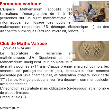
Formation continue
L’Espace Mathemarium accueille des
formations d’enseignant·e·s de 5 à 10
personnes sur un sujet mathématique ou
informatique, sur l’usage des outils en
makerspace (Impression 3D, découpe, électronique, …) ou des
dispositifs numériques (arduino, micro:bit, robots, …)
Club de Maths Valrose
… pour les 9-14 ans
Le laboratoire de recherche en
mathématiques J.A. Dieudonné et son
Mathemarium inaugurent leur nouveau club
de maths pour les 9-14 ans. Chaque premier mercredi du mois, les
séances se partageront entre jeux, découverte d’un concept
présentée par un·e chercheur·se, et fabrication d’objets. Pour cette
re
1
séance, François Labourie leur fera découvrir comment calculer
avec des tresses.
L’inscription est gratuite mais obligatoire (ci-dessous) et le nombre
de places limitées.
Pratique : Se (…)
Mathemarium