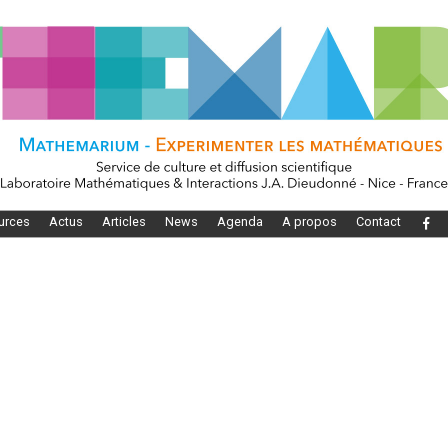
urces
Actus
Articles
News
Agenda
A propos
Contact