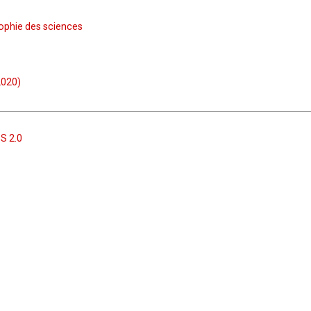
sophie des sciences
2020)
S 2.0