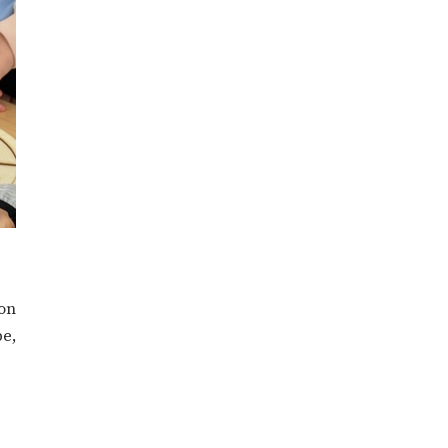
ion
be,