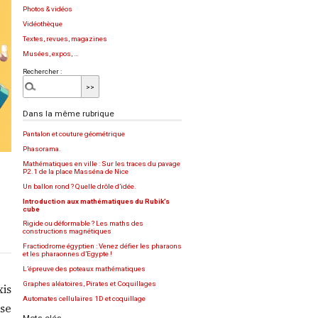
Photos & vidéos
Vidéothèque
Textes, revues, magazines
Musées, expos, …
Rechercher :
Dans la même rubrique
Pantalon et couture géométrique
Phasorama.
Mathématiques en ville : Sur les traces du pavage
P2.1 de la place Masséna de Nice
Un ballon rond ? Quelle drôle d’idée.
Introduction aux mathématiques du Rubik’s
cube
Rigide ou déformable ? Les maths des
constructions magnétiques
Fractiodrome égyptien : Venez défier les pharaons
et les pharaonnes d’Egypte !
L’épreuve des poteaux mathématiques
Graphes aléatoires, Pirates et Coquillages
xis
Automates cellulaires 1D et coquillage
 se
Mots-clés