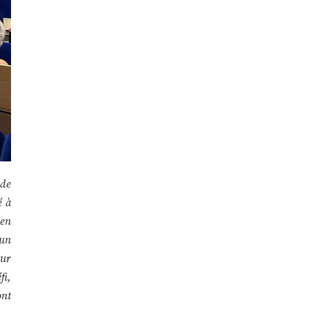
 de
é à
 en
 un
our
fi,
ont