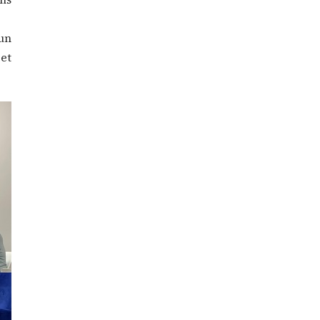
un
et