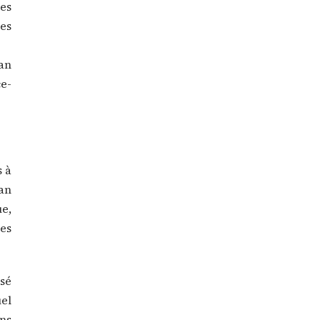
tes
es
an
ce-
s à
ean
e,
es
sé
el
ans