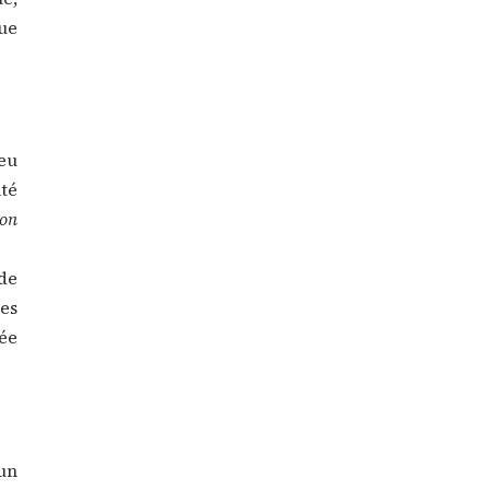
ue
 eu
ité
ion
de
es
ée
un