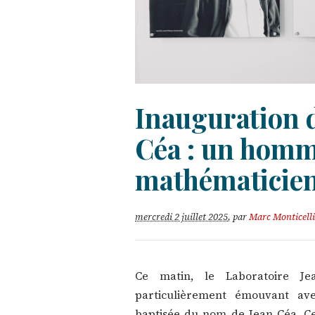
Inauguration d
Céa : un homm
mathématicien
mercredi 2 juillet 2025
,
par
Marc Monticelli
Ce matin, le Laboratoire 
particulièrement émouvant avec
baptisée du nom de Jean Céa. C