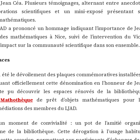
 Jean Céa. Plusieurs témoignages, alternant entre anecdo
orations scientifiques et un mini-exposé présentant s
mathématiques.
LJAD a prononcé un hommage indiquant l’importance de Je
 des mathématiques à Nice, suivi de l’intervention du Vi
l’impact sur la communauté scientifique dans son ensemble.
aces
 été le dévoilement des plaques commémoratives installée
quant officiellement cette dénomination en l’honneur de J
ite pu découvrir les espaces rénovés de la bibliothèqu
e
Mathothèque
de prêt d’objets mathématiques pour l
 médiations des membres du LJAD.
un moment de convivialité : un pot de l’amitié organi
e de la bibliothèque. Cette dérogation à l’usage habitu
 cette occasion, permettant aux participants d’échanger d