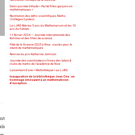
Demi-journée d’étude « Parité filles-garçons en
mathématiques »
Restitution des défis scientifiques Maths
(Collèges/Lycées)
Le LJAD fête les 5 ans du Mathemarium et les 10
ans du Fablab
11 février 2026 — Journée internationale des
femmes et des filles de science
Fête de la Science 2025 à Nice : succès pour le
stand de mathématiques
Remise du prix Katherine Johnson
Journée des coordinateurs/trices des labos &
clubs de maths de l’académie de Nice
Lancement d’une « Mathothèque » au LJAD
Inauguration de la bibliothèque Jean Céa : un
hommage émouvant à un mathématicien
d’exception
nt
is
e,