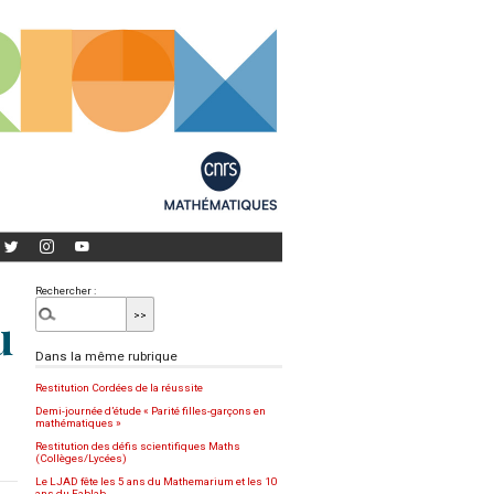
Rechercher :
u
Dans la même rubrique
Restitution Cordées de la réussite
Demi-journée d’étude « Parité filles-garçons en
mathématiques »
Restitution des défis scientifiques Maths
(Collèges/Lycées)
Le LJAD fête les 5 ans du Mathemarium et les 10
ans du Fablab