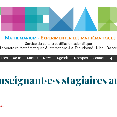
urces
Actus
Articles
News
Agenda
A propos
Contact
nseignant·e·s stagiaires a
elli