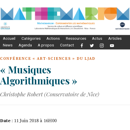
Accueil
Catégories
Actions
Ressources
Actus
Articles
News
Agenda
A propos
Contact
CONFÉRENCE « ART-SCIENCES » DU LJAD
« Musiques
Algorithmiques »
Christophe Robert (Conservatoire de Nice)
Date
: 11 Juin 2018 à 16H00