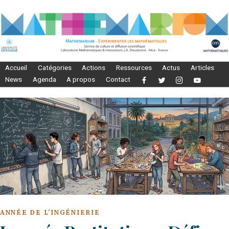
Accueil
Catégories
Actions
Ressources
Actus
Articles
News
Agenda
A propos
Contact
ANNÉE DE L’INGÉNIERIE