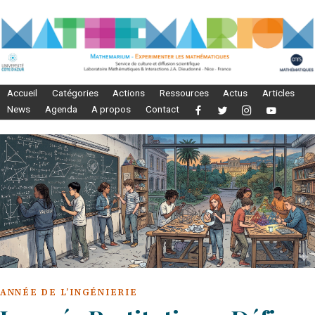
Accueil
Catégories
Actions
Ressources
Actus
Articles
News
Agenda
A propos
Contact
ANNÉE DE L’INGÉNIERIE