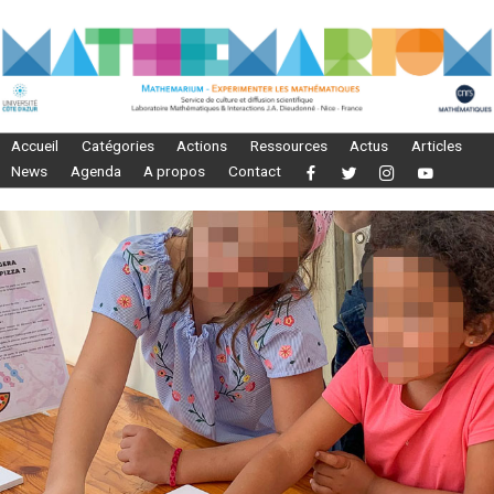
Accueil
Catégories
Actions
Ressources
Actus
Articles
News
Agenda
A propos
Contact