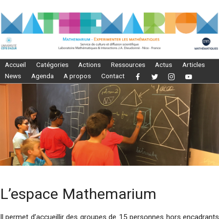
Accueil
Catégories
Actions
Ressources
Actus
Articles
News
Agenda
A propos
Contact
L’espace Mathemarium
Il permet d’accueillir des groupes de 15 personnes hors encadrants