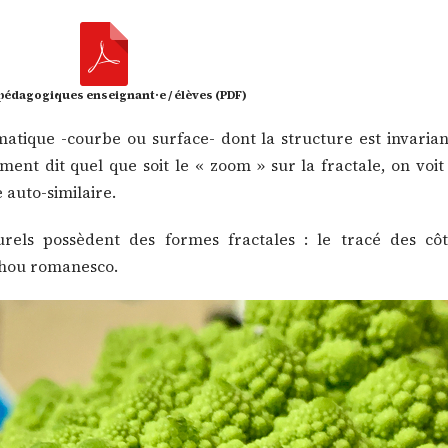
pédagogiques enseignant·e / élèves (PDF)
atique -courbe ou surface- dont la structure est invaria
nt dit quel que soit le « zoom » sur la fractale, on voit
 auto-similaire.
ls possèdent des formes fractales : le tracé des côt
chou romanesco.