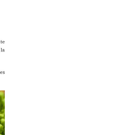
nte
 la
es