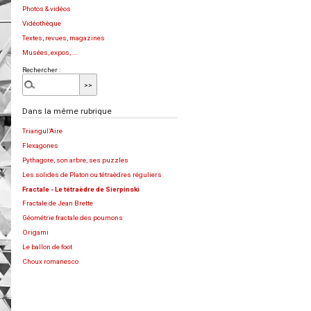
Photos & vidéos
Vidéothèque
Textes, revues, magazines
Musées, expos, …
Rechercher :
Dans la même rubrique
Triangul’Aire
Flexagones
Pythagore, son arbre, ses puzzles
Les solides de Platon ou tétraèdres réguliers
Fractale - Le tétraèdre de Sierpinski
Fractale de Jean Brette
Géométrie fractale des poumons
Origami
Le ballon de foot
Choux romanesco