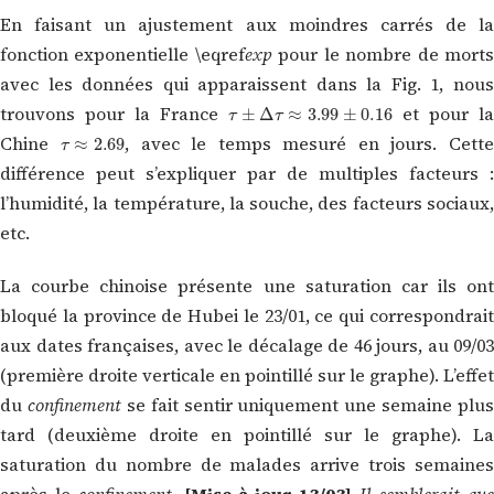
En faisant un ajustement aux moindres carrés de la
fonction exponentielle \eqref
exp
pour le nombre de mort
avec les données qui apparaissent dans la Fig. 1, nous
τ
±
Δ
τ
≈
3.99
±
0.16
trouvons pour la France
et pour la
τ
≈
2.69
Chine
, avec le temps mesuré en jours. Cett
différence peut s’expliquer par de multiples facteurs :
l’humidité, la température, la souche, des facteurs sociaux,
etc.
La courbe chinoise présente une saturation car ils ont
bloqué la province de Hubei le 23/01, ce qui correspondrait
aux dates françaises, avec le décalage de 46 jours, au 09/03
(première droite verticale en pointillé sur le graphe). L’effet
du
confinement
se fait sentir uniquement une semaine plus
tard (deuxième droite en pointillé sur le graphe). La
saturation du nombre de malades arrive trois semaines
après le
confinement
.
[Mise à jour 13/03]
Il semblerait que