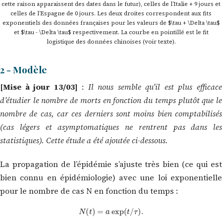
cette raison apparaissent des dates dans le futur), celles de l’Italie + 9 jours et
celles de l’Espagne de 0 jours. Les deux droites correspondent aux fits
exponentiels des données françaises pour les valeurs de $\tau + \Delta \tau$
et $\tau - \Delta \tau$ respectivement. La courbe en pointillé est le fit
logistique des données chinoises (voir texte).
2 - Modèle
[Mise à jour 13/03]
:
Il nous semble qu’il est plus efficac
d’étudier le nombre de morts en fonction du temps plutôt que le
nombre de cas, car ces derniers sont moins bien comptabilisés
(cas légers et asymptomatiques ne rentrent pas dans les
statistiques). Cette étude a été ajoutée ci-dessous.
La propagation de l’épidémie s’ajuste très bien (ce qui est
bien connu en épidémiologie) avec une loi exponentielle
pour le nombre de cas N en fonction du temps :
N
(
t
)
=
a
exp
(
t
/
τ
)
.