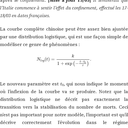
l’Italie commence à sentir l’effet du
confinement
, effectué les 17
18/03 en dates françaises.
La courbe complète chinoise peut être assez bien ajustée
par une distribution logistique, qui est une façon simple de
modéliser ce genre de phénomènes :
N
l
o
g
(
t
)
=
k
1
+
exp
(
−
t
−
t
0
τ
)
.
t
0
Le nouveau paramètre est
, qui nous indique le momen
où l’inflexion de la courbe va se produire. Notez que la
distribution logistique ne décrit pas exactement la
transition vers la stabilisation du nombre de morts. Ceci
n’est pas important pour notre modèle, l’important est qu’il
décrive correctement l’évolution dans le régime