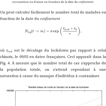
coronavirus en France en fonction de la date du
confinement
.
On peut calculer facilement le nombre total de malades en
fonction de la date du
confinement
N
l
o
g
(
t
→
∞
)
=
a
exp
(
t
l
o
c
k
+
t
0
τ
)
,
t
l
o
c
k
où
est le décalage du lockdown par rapport à celu
chinois, le 09/03 en dates françaises. Ceci apparaît dans la
Fig. 4. À mesure que le nombre total de cas s’approche de
la population totale, on s’attend cependant à une
saturation à cause du manque d’individus à contaminer.