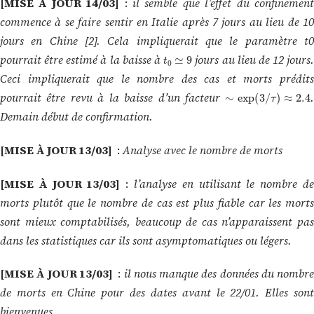
[MISE À JOUR 14/03]
:
il semble que l’effet du
confinemen
commence à se faire sentir en Italie après 7 jours au lieu de 10
jours en Chine [2]. Cela impliquerait que le paramètre t0
t
0
≃
9
pourrait être estimé à la baisse à
jours au lieu de 12 jours.
Ceci impliquerait que le nombre des cas et morts prédits
∼
exp
(
3
/
τ
)
≈
2.4
pourrait être revu à la baisse d’un facteur
.
Demain début de confirmation.
[MISE À JOUR 13/03]
:
Analyse avec le nombre de morts
[MISE À JOUR 13/03]
:
l’analyse en utilisant le nombre d
morts plutôt que le nombre de cas est plus fiable car les morts
sont mieux comptabilisés, beaucoup de cas n’apparaissent pas
dans les statistiques car ils sont asymptomatiques ou légers.
[MISE À JOUR 13/03]
:
il nous manque des données du nombre
de morts en Chine pour des dates avant le 22/01. Elles sont
bienvenues.