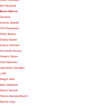
Julien Chevallier
Nils Berglund
Bruno Marcos
Christine
Corentin Bayette
Cyril Karamaoun
Didier Auroux
Eliahou Shalom
Fabrice Planchon
Fernuando Peruani
Frederic Patras
Irène Marcovici
Jean-René Chazottes
LJAD
Magali Ribot
Marc Monticelli
Pascal Chossat
Patricia Reynaud-Bouret
Étienne Ghys