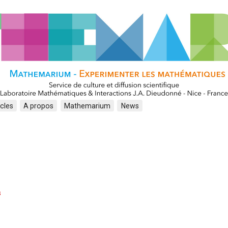
icles
A propos
Mathemarium
News
s