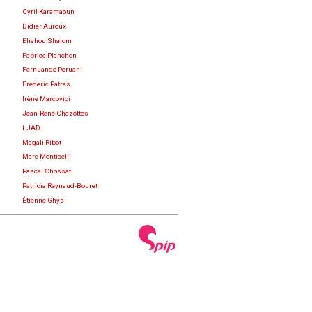
Cyril Karamaoun
Didier Auroux
Eliahou Shalom
Fabrice Planchon
Fernuando Peruani
Frederic Patras
Irène Marcovici
Jean-René Chazottes
LJAD
Magali Ribot
Marc Monticelli
Pascal Chossat
Patricia Reynaud-Bouret
Étienne Ghys