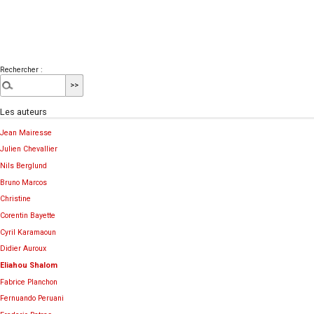
Rechercher :
Les auteurs
Jean Mairesse
Julien Chevallier
Nils Berglund
Bruno Marcos
Christine
Corentin Bayette
Cyril Karamaoun
Didier Auroux
Eliahou Shalom
Fabrice Planchon
Fernuando Peruani