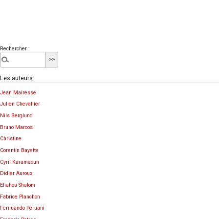
Rechercher :
Les auteurs
Jean Mairesse
Julien Chevallier
Nils Berglund
Bruno Marcos
Christine
Corentin Bayette
Cyril Karamaoun
Didier Auroux
Eliahou Shalom
Fabrice Planchon
Fernuando Peruani