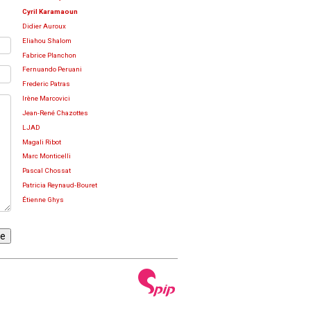
Cyril Karamaoun
Didier Auroux
Eliahou Shalom
Fabrice Planchon
Fernuando Peruani
Frederic Patras
Irène Marcovici
Jean-René Chazottes
LJAD
Magali Ribot
Marc Monticelli
Pascal Chossat
Patricia Reynaud-Bouret
Étienne Ghys